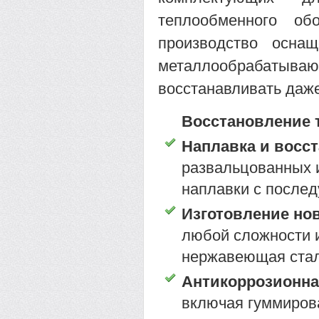
теплообменного об
производство осна
металлообрабатыв
восстанавливать даж
Восстановление 
Наплавка и восс
развальцованных и
наплавки с после
Изготовление но
любой сложности и
нержавеющая сталь
Антикоррозионна
включая гуммиров