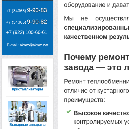
оборудование и дават
9-90-83
+7 (34365)
Мы не осуществл
9-90-82
+7 (34365)
специализированн
+7 (922) 100-66-61
качественном резул
E-mail:
akmz@akmz.net
Почему ремонт
завода — это 
Ремонт теплообменни
отличие от кустарног
Кристаллизаторы
преимуществ:
Высокое качество
контролируемых у
Выпарные аппараты