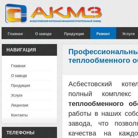
Главная
О заводе
Продукция
Ремонт
Услуги
НАВИГАЦИЯ
Профессиональны
теплообменного 
Главная
О заводе
Асбестовский коте
Продукция
полный комплек
Услуги
теплообменного об
Лицензии
работы в наших соб
Контакты
завода, что позво
качества на каждо
ТЕЛЕФОНЫ