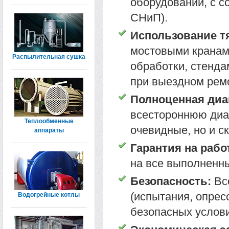
оборудовании, с с
СНиП).
Использование т
мостовыми кранам
Распылительная сушка
обработки, стенда
при выездном рем
Полноценная диа
всестороннюю диаг
Теплообменные
очевидные, но и с
аппараты
Гарантия на рабо
на все выполненны
Безопасность:
Все
(испытания, опрес
Водогрейные котлы
безопасных услови