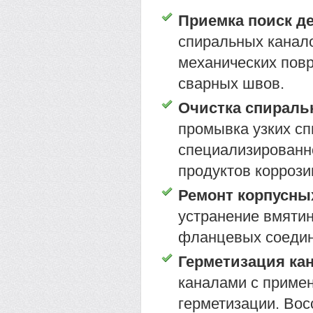
Приемка поиск д
спиральных канало
механических повр
сварных швов.
Очистка спираль
промывка узких с
специализированно
продуктов коррози
Ремонт корпусны
устранение вмяти
фланцевых соедин
Герметизация ка
каналами с приме
герметизации. Вос