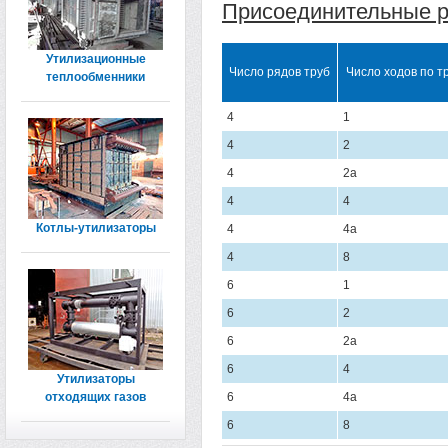
Присоединительные р
Утилизационные
Число рядов труб
Число ходов по т
теплообменники
4
1
4
2
4
2а
4
4
Котлы-утилизаторы
4
4а
4
8
6
1
6
2
6
2а
6
4
Утилизаторы
6
4а
отходящих газов
6
8