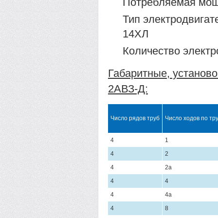
Потребляемая мощно
Тип электродвигат
14ХЛ
Количество электр
Габаритные, установ
2АВЗ-Д:
Число рядов труб
Число ходов по тр
4
1
4
2
4
2а
4
4
4
4а
4
8