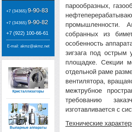
парообразных, газоо
9-90-83
+7 (34365)
нефтеперерабатыва
9-90-82
+7 (34365)
промышленности. А
+7 (922) 100-66-61
собранных из бимет
особенность аппарат
E-mail:
akmz@akmz.net
зигзага под острым 
площадке. Секции м
отдельной раме разм
вентилятора, вращаяс
межтрубное простра
Кристаллизаторы
требованию зака
изготавливается с си
Технические характер
Выпарные аппараты