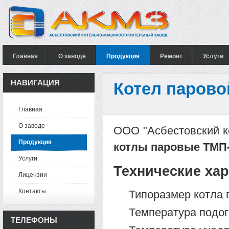
Главная
О заводе
Продукция
Ремонт
Услуги
НАВИГАЦИЯ
Котел парово
Главная
О заводе
ООО "Асбестовский к
Продукция
котлы паровые ТМП
Услуги
Технические хар
Лицензии
Контакты
Типоразмер котла 
Температура подог
ТЕЛЕФОНЫ