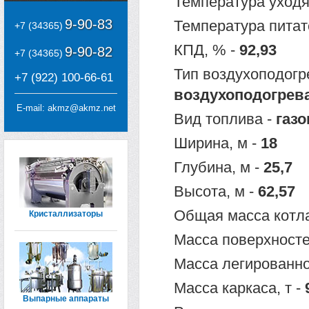
Температура уходя
9-90-83
Температура питат
+7 (34365)
КПД, % -
92,93
9-90-82
+7 (34365)
Тип воздухоподогр
+7 (922) 100-66-61
воздухоподогрев
E-mail:
akmz@akmz.net
Вид топлива -
газо
Ширина, м -
18
Глубина, м -
25,7
Высота, м -
62,57
Общая масса котла
Кристаллизаторы
Масса поверхносте
Масса легированно
Масса каркаса, т -
Выпарные аппараты