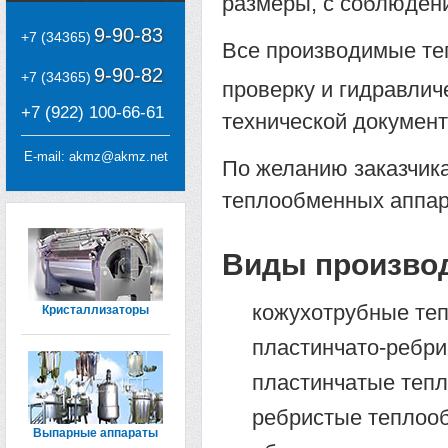
размеры, с соблюден
9-90-83
+7 (34365)
Все производимые те
9-90-82
+7 (34365)
проверку и гидравлич
+7 (922) 100-66-61
технической документ
E-mail:
akmz@akmz.net
По желанию заказчик
теплообменных аппар
Виды произво
кожухотрубные те
Кристаллизаторы
пластинчато-ребр
пластинчатые теп
ребристые теплоо
Выпарные аппараты