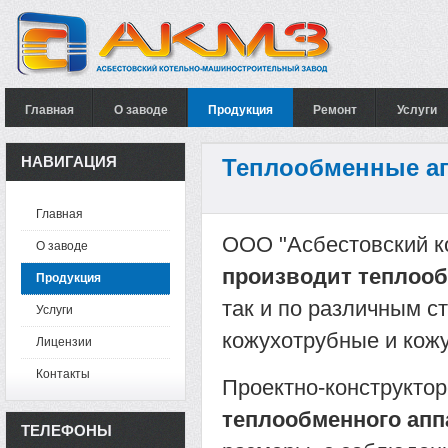
Главная
О заводе
Продукция
Ремонт
Услуги
НАВИГАЦИЯ
Теплообменные а
Главная
ООО "Асбестовский к
О заводе
производит теплоо
Продукция
так и по различным с
Услуги
кожухотрубные и кож
Лицензии
Контакты
Проектно-конструктор
теплообменного апп
ТЕЛЕФОНЫ