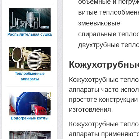
объемные и погру
витые теплообмен
змеевиковые
спиральные тепло
Распылительная сушка
двухтрубные тепл
Кожухотрубны
Теплообменные
Кожухотрубные тепл
аппараты
аппараты часто испо
простоте конструкции
изготовления.
Водогрейные котлы
Кожухотрубные тепл
аппараты применяютс