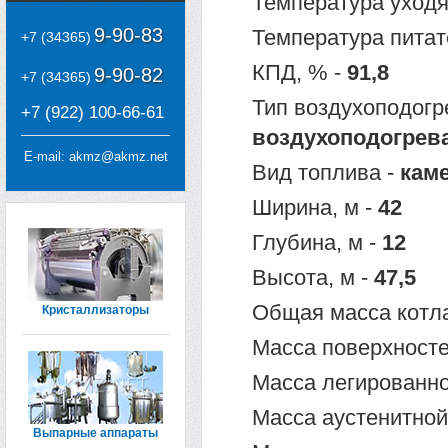
Температура уходя
9-90-83
Температура питат
+7 (34365)
КПД, % -
91,8
9-90-82
+7 (34365)
Тип воздухоподогр
+7 (922) 100-66-61
воздухоподогрев
E-mail:
akmz@akmz.net
Вид топлива -
кам
Ширина, м -
42
Глубина, м -
12
Высота, м -
47,5
Общая масса котла
Кристаллизаторы
Масса поверхносте
Масса легированной
Масса аустенитной 
Выпарные аппараты