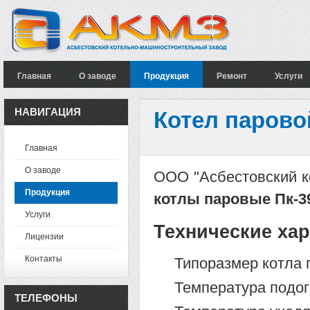
Главная
О заводе
Продукция
Ремонт
Услуги
НАВИГАЦИЯ
Котел парово
Главная
О заводе
ООО "Асбестовский к
Продукция
котлы паровые Пк-3
Услуги
Технические хар
Лицензии
Контакты
Типоразмер котла 
Температура подог
ТЕЛЕФОНЫ