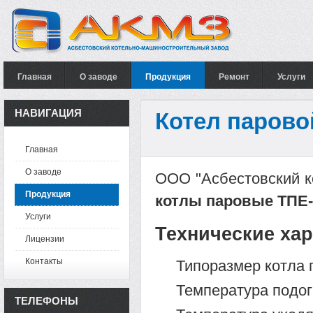
Главная
О заводе
Продукция
Ремонт
Услуги
НАВИГАЦИЯ
Котел парово
Главная
О заводе
ООО "Асбестовский к
Продукция
котлы паровые ТПЕ-
Услуги
Технические хар
Лицензии
Контакты
Типоразмер котла 
Температура подог
ТЕЛЕФОНЫ