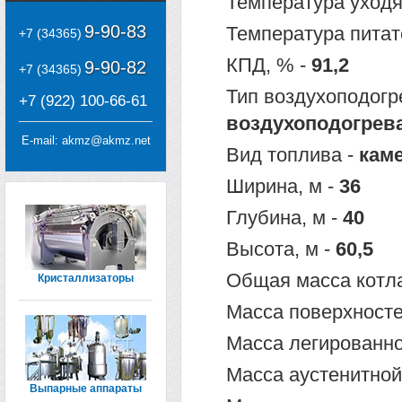
Температура уходя
9-90-83
Температура питат
+7 (34365)
КПД, % -
91,2
9-90-82
+7 (34365)
Тип воздухоподогр
+7 (922) 100-66-61
воздухоподогрев
E-mail:
akmz@akmz.net
Вид топлива -
кам
Ширина, м -
36
Глубина, м -
40
Высота, м -
60,5
Общая масса котла
Кристаллизаторы
Масса поверхносте
Масса легированной
Масса аустенитной 
Выпарные аппараты