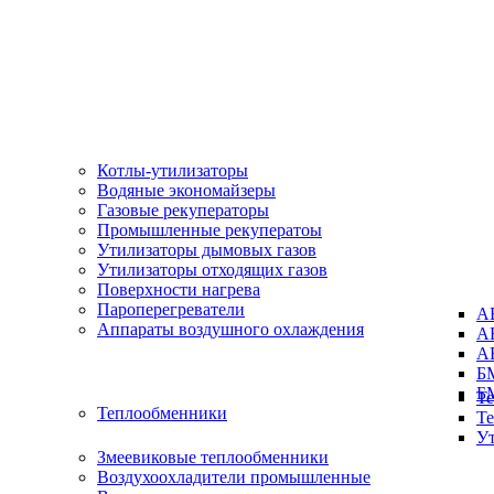
Котлы-утилизаторы
Водяные экономайзеры
Газовые рекуператоры
Промышленные рекуператоы
Утилизаторы дымовых газов
Утилизаторы отходящих газов
Поверхности нагрева
Пароперегреватели
А
Аппараты воздушного охлаждения
А
А
Б
Б
Т
Теплообменники
Т
У
Змеевиковые теплообменники
Воздухоохладители промышленные