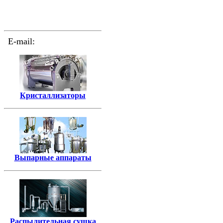
+7 (34365)
9-90-82
+7 (922) 100-66-61
E-mail:
akmz@akmz.net
Кристаллизаторы
Выпарные аппараты
Распылительная сушка