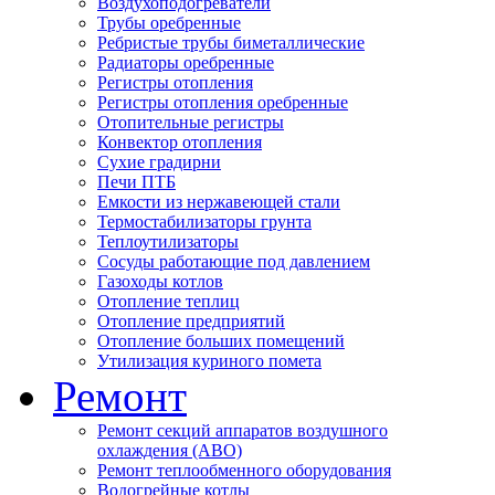
Воздухоподогреватели
Трубы оребренные
Ребристые трубы биметаллические
Радиаторы оребренные
Регистры отопления
Регистры отопления оребренные
Отопительные регистры
Конвектор отопления
Сухие градирни
Печи ПТБ
Емкости из нержавеющей стали
Термостабилизаторы грунта
Теплоутилизаторы
Сосуды работающие под давлением
Газоходы котлов
Отопление теплиц
Отопление предприятий
Отопление больших помещений
Утилизация куриного помета
Ремонт
Ремонт секций аппаратов воздушного
охлаждения (АВО)
Ремонт теплообменного оборудования
Водогрейные котлы