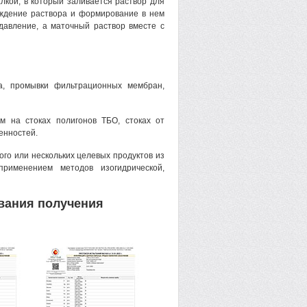
кой, в который заливается раствор для
аждение раствора и формирование в нем
давление, а маточный раствор вместе с
са, промывки фильтрационных мембран,
м на стоках полигонов ТБО, стоках от
енностей.
го или нескольких целевых продуктов из
рименением методов изогидрической,
вания получения