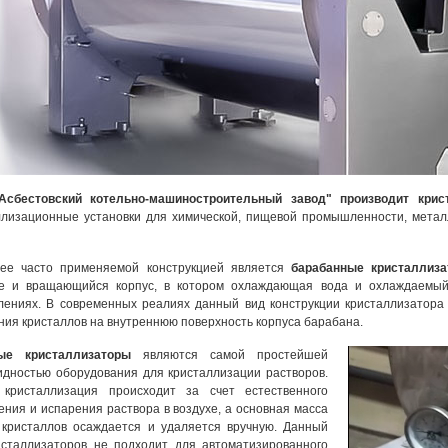
сбестовский котельно-машиностроительный завод" производит крис
ллизационные установки для химической, пищевой промышленности, металл
ее часто применяемой конструкцией является
барабанные кристаллиз
е и вращающийся корпус, в котором охлаждающая вода и охлаждаемый
лениях. В современных реалиях данный вид конструкции кристаллизатора
ния кристаллов на внутреннюю поверхность корпуса барабана.
ые кристаллизаторы
являются самой простейшей
идностью оборудования для кристаллизации растворов.
кристаллизация происходит за счет естественного
ения и испарения раствора в воздухе, а основная масса
 кристаллов осаждается и удаляется вручную. Данный
исталлизаторов не подходит для автоматизированного