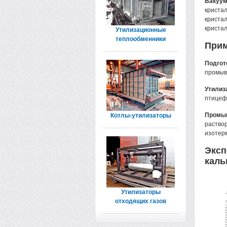
Вакуум
криста
криста
криста
Утилизационные
теплообменники
Прим
Подгот
промыв
Утилиз
птицеф
Промыш
Котлы-утилизаторы
раство
изотер
Эксп
каль
Утилизаторы
отходящих газов