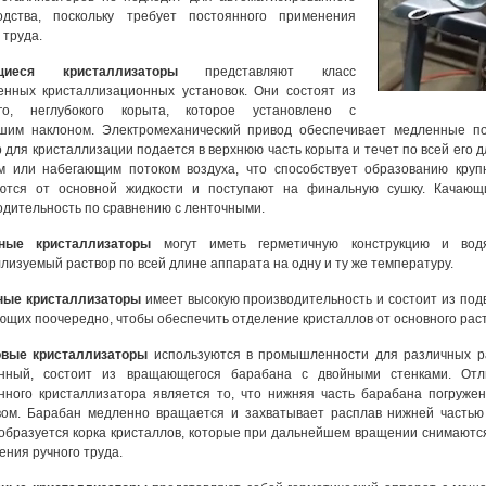
одства, поскольку требует постоянного применения
 труда.
щиеся кристаллизаторы
представляют класс
енных кристаллизационных установок. Они состоят из
го, неглубокого корыта, которое установлено с
шим наклоном. Электромеханический привод обеспечивает медленные п
 для кристаллизации подается в верхнюю часть корыта и течет по всей его 
м или набегающим потоком воздуха, что способствует образованию круп
ются от основной жидкости и поступают на финальную сушку. Качаю
одительность по сравнению с ленточными.
ные кристаллизаторы
могут иметь герметичную конструкцию и водя
лизуемый раствор по всей длине аппарата на одну и ту же температуру.
ые кристаллизаторы
имеет высокую производительность и состоит из под
ющих поочередно, чтобы обеспечить отделение кристаллов от основного рас
вые кристаллизаторы
используются в промышленности для различных ра
нный, состоит из вращающегося барабана с двойными стенками. Отл
нного кристаллизатора является то, что нижняя часть барабана погруже
вом. Барабан медленно вращается и захватывает расплав нижней частью
 образуется корка кристаллов, которые при дальнейшем вращении снимаютс
ния ручного труда.