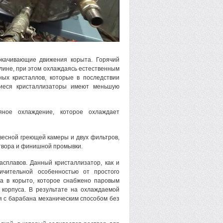
окачивающие движения корыта. Горячий
длине, при этом охлаждаясь естественным
ных кристаллов, которые в последствии
щиеся кристаллизаторы имеют меньшую
ное охлаждение, которое охлаждает
весной греющей камеры и двух фильтров,
твора и финишной промывки.
сплавов. Данный кристаллизатор, как и
ичительной особенностью от простого
на в корыто, которое снабжено паровым
 корпуса. В результате на охлаждаемой
я с барабана механическим способом без