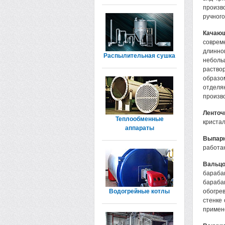
произв
ручного
Качаю
соврем
длинно
Распылительная сушка
неболь
раствор
образо
отделя
произв
Ленточ
Теплообменные
кристал
аппараты
Выпарн
работа
Вальцо
бараба
бараба
Водогрейные котлы
обогре
стенке
примене