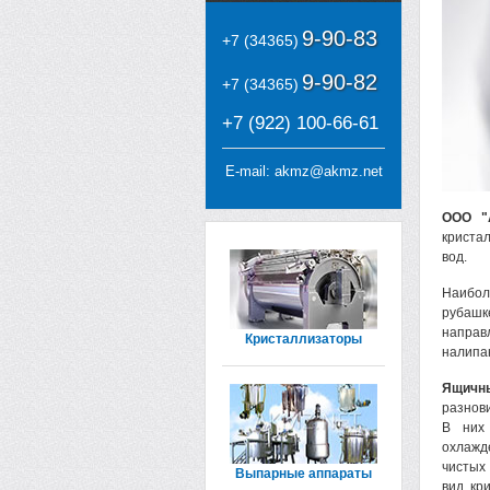
9-90-83
+7 (34365)
9-90-82
+7 (34365)
+7 (922) 100-66-61
E-mail:
akmz@akmz.net
ООО "А
криста
вод.
Наибол
рубашк
направ
Кристаллизаторы
налипа
Ящичн
разнов
В них 
охлажд
чистых
Выпарные аппараты
вид кр