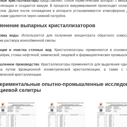
ные кристаллизаторы
представляют собой герметический аппарат с мешал
ллизации и создается вакуум. В процессе вакуумирования происходит охл
ллов. Далее после охлаждения в аппарате устанавливается атмосферное 
ллами удаляется через нижний патрубок.
енение выпарных кристаллизаторов
овка воды
. Используется для получения концентрата обратного осмо
ки раствора ионообменной смолы.
ация и очистка сточных вод
. Кристаллизаторы применяются в основно
абрик, стоках нефтяной, химической, пищевой и фармацевтических промышл
ленное производство
. Кристаллизаторы применяются для выделения одно
ра путем фракционной изометрической кристаллизации, а также с п
мической кристаллизации.
ериментальные опытно-промышленные исследо
циевой селитры