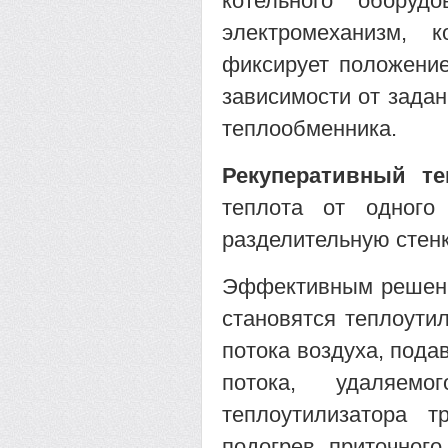
котельного оборуд
электромеханизм, 
фиксирует положение
зависимости от задан
теплообменника.
Рекуперативный те
теплота от одного
разделительную стенк
Эффективным решени
становятся теплоути
потока воздуха, пода
потока, удаляем
теплоутилизатора 
подогрев приточног