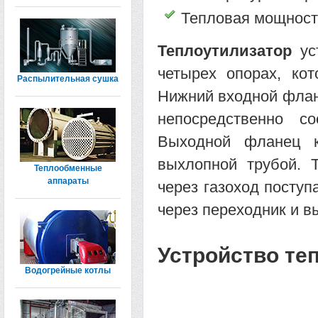
Тепловая мощность
Теплоутилизатор
уст
четырех опорах, ко
Распылительная сушка
Нижний входной флане
непосредственно с
Выходной фланец к
выхлопной трубой. 
Теплообменные
аппараты
через газоход поступ
через переходник и 
Устройство те
Водогрейные котлы