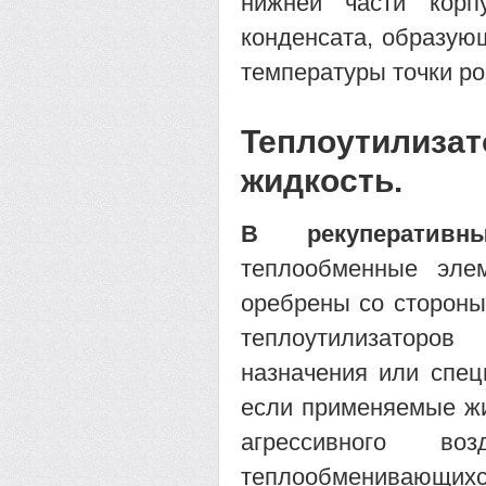
нижней части корп
конденсата, образую
температуры точки ро
Теплоутилизат
жидкость.
В рекуперативны
теплообменные эле
оребрены со стороны
теплоутилизаторо
назначения или спе
если применяемые жи
агрессивного во
теплообменивающихся