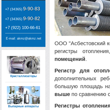
9-90-83
+7 (34365)
9-90-82
+7 (34365)
+7 (922) 100-66-61
E-mail:
akmz@akmz.net
ООО "Асбестовский к
регистры отоплен
помещений
.
Регистр для отоп
Кристаллизаторы
дополнительных ре
большую площадь н
выше
по сравнению с
Регистры отоплени
Выпарные аппараты