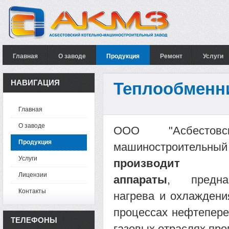
Главная
О заводе
Продукция
Ремонт
Услуги
НАВИГАЦИЯ
Теплообменн
Главная
О заводе
ООО "Асбестовс
Продукция
машиностроите
Услуги
производит те
Лицензии
аппараты
, предна
Контакты
нагрева и охлаждени
процессах нефтепере
ТЕЛЕФОНЫ
газовых отраслях пр