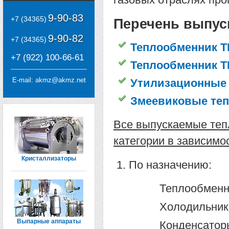
9-90-83
+7 (34365)
Перечень выпус
9-90-82
+7 (34365)
Теплообменник Т
+7 (922) 100-66-61
Теплообменник ТП
E-mail:
akmz@akmz.net
Утилизационные
Змеевиковые те
Все выпускаемые теп
категории в зависимо
Кристаллизаторы
По назначению:
Теплообменни
Холодильник
Выпарные аппараты
Конденсаторы