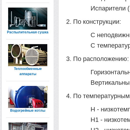
Испарители (
По конструкции:
Распылительная сушка
С непод­виж
С температур
По расположению:
Теплообменные
Горизонтальн
аппараты
Вертикальны
По температурным
Н - низкотем
Водогрейные котлы
H1 - низкоте