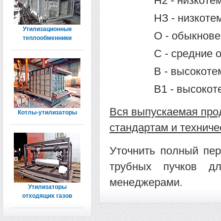
Н2 - низкоте
НЗ - низкоте
Утилизационные
О - обыкнове
теплообменники
С - средние о
В - высокоте
В1 - высокот
Вся выпускаемая про
Котлы-утилизаторы
стандартам и техниче
Уточнить полный пер
трубных пучков д
менеджерами.
Утилизаторы
отходящих газов