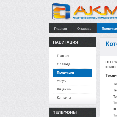
Главная
О заводе
Продукци
НАВИГАЦИЯ
Кот
Главная
ООО "А
О заводе
котлов.
Продукция
Техни
Услуги
Ти
Лицензии
Те
Те
Контакты
Те
КП
ТЕЛЕФОНЫ
Ти