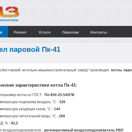
я
Ремонт
Услуги
Лицензии
Контакты
ел паровой Пк-41
сбестовский котельно-машиностроительный завод" производит
котлы паро
ческие характеристики котла Пк-41:
поразмер котла по ГОСТ -
Пп-950-25-545ГМ
мпература подогрева воздуха, °C -
326
мпература уходящих газов, °C -
144
мпература питательной воды, °C -
260
Д, % -
92,2
п воздухоподогревателя -
регенеративный воздухоподогреватель РВП