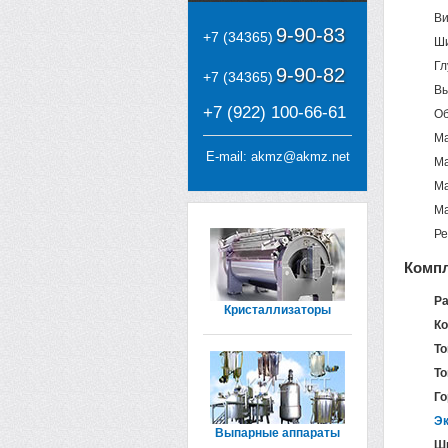
Ви
9-90-83
+7 (34365)
Ши
Гл
9-90-82
+7 (34365)
Вы
+7 (922) 100-66-61
Об
Ма
E-mail:
akmz@akmz.net
Ма
Ма
Ма
Ре
Компл
Ра
Кристаллизаторы
Ко
Т
То
Го
Эк
Выпарные аппараты
Ши